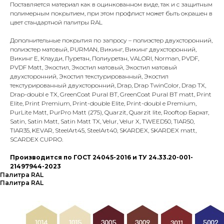
Поставляется материал как в оцинкованном виде, так и с защитным
полимерным покрытием, при этом профлист может быть окрашен в
цвет стандартной палитры RAL
Дополнительные покрытия по запросу – полиэстер двухсторонний,
полиэстер матовый, PURMAN, Викинг, Викинг двухсторонний,
Викинг Е, Клауди, Пуретан, Полиуретан, VALORI, Norman, PVDF,
PVDF Matt, Экостил, Экостил матовый, Экостил матовый
двухсторонний, Экостил текстурированный, Экостил
текстурированный двухсторонний, Drap, Drap TwinColor, Drap TX,
Drap-doubl e TX, GreenCoat Pural BT, GreenCoat Pural BT matt, Print
Elite, Print Premium, Print-double Elite, Print-doubl e Premium,
PurLite Matt, PurPro Matt (275), Quarzit, Quarzit lite, Rooftop Бархат,
Satin, Satin Matt, Satin Matt TX, Velur, Velur X, TWEED50, TIAR50,
TIAR35, KEVAR, SteelArt45, SteelArt40, SKARDEX, SKARDEX matt,
SCARDEX CUPRO.
Производится по ГОСТ 24045-2016 и ТУ 24.33.20-001-
21497944-2023
Палитра RAL
Палитра RAL