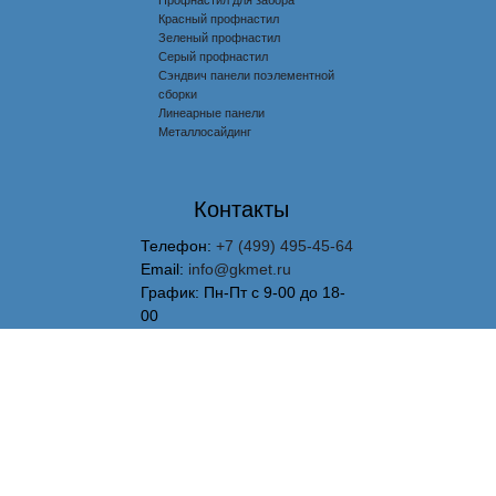
Профнастил для забора
Красный профнастил
Зеленый профнастил
Серый профнастил
Сэндвич панели поэлементной
сборки
Линеарные панели
Металлосайдинг
Контакты
Телефон:
+7 (499) 495-45-64
Email:
info@gkmet.ru
График: Пн-Пт с 9-00 до 18-
00