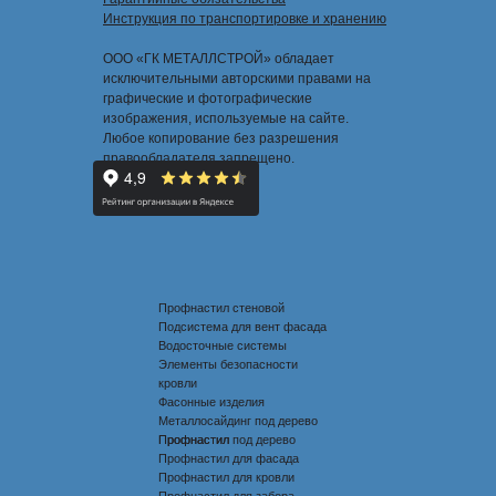
Инструкция по транспортировке и хранению
ООО «ГК МЕТАЛЛСТРОЙ» обладает
исключительными авторскими правами на
графические и фотографические
изображения, используемые на сайте.
Любое копирование без разрешения
правообладателя запрещено.
Профнастил стеновой
Подсистема для вент фасада
Водосточные системы
Элементы безопасности
кровли
Фасонные изделия
Металлосайдинг под дерево
Профнастил под дерево
Профнастил
Профнастил для фасада
Профнастил для кровли