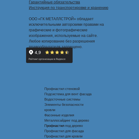
Гарантийные обязательства
Инструкция по транспортировке и хранению
ООО «ГК МЕТАЛЛСТРОЙ» обладает
исключительными авторскими правами на
графические и фотографические
изображения, используемые на сайте.
Любое копирование без разрешения
правообладателя запрещено.
Профнастил стеновой
Подсистема для вент фасада
Водосточные системы
Элементы безопасности
кровли
Фасонные изделия
Металлосайдинг под дерево
Профнастил под дерево
Профнастил
Профнастил для фасада
Профнастил для кровли