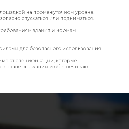
площадкой на промежуточном уровне.
зопасно спускаться или подниматься.
 требованиям здания и нормам
рилами для безопасного использования.
 имеют спецификации, которые
 в плане эвакуации и обеспечивают