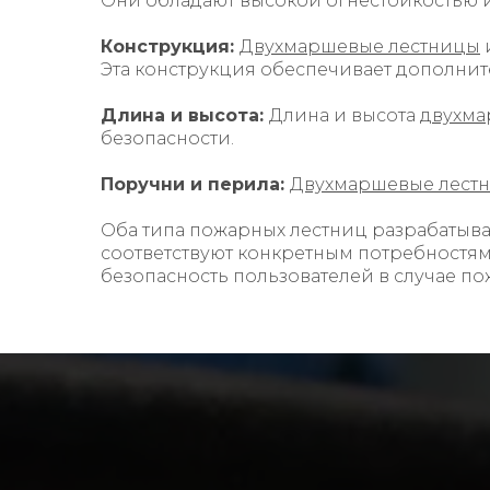
Они обладают высокой огнестойкостью и
Конструкция:
Двухмаршевые лестницы
Эта конструкция обеспечивает дополнит
Длина и высота:
Длина и высота
двухма
безопасности.
Поручни и перила:
Двухмаршевые лест
Оба типа пожарных лестниц разрабатыва
соответствуют конкретным потребностям
безопасность пользователей в случае п