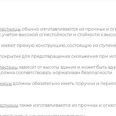
лестницы
обычно изготавливаются из прочных и огн
учетом высокой огнестойкости и стойкости к высо
имеют прямую конструкцию, состоящую из ступен
покрытие для предотвращения скольжения при исп
лестниц
зависит от высоты здания и может быть ад
должна соответствовать нормативам безопасности.
тницы
должны обязательно иметь поручни и перила
естницы
также изготавливаются из прочных и огнест