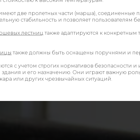
 стойкостью к высоким температурам.
имеют две пролетных части (марша), соединенные 
ельную стабильность и позволяет пользователям бе
ршевых лестниц
также адаптируются к конкретным
ницы
также должны быть оснащены поручнями и пе
ются с учетом строгих нормативов безопасности и
 здания и его назначению. Они играют важную роль
ожара или других чрезвычайных ситуаций.