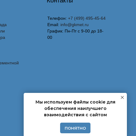
Контакты
Телефон:
+7 (499) 495-45-64
ада
Email:
info@gkmet.ru
вли
График: Пн-Пт с 9-00 до 18-
ора
00
лементной
Мы используем файлы cookie для
обеспечения наилучшего
взаимодействия с сайтом
ПОНЯТНО