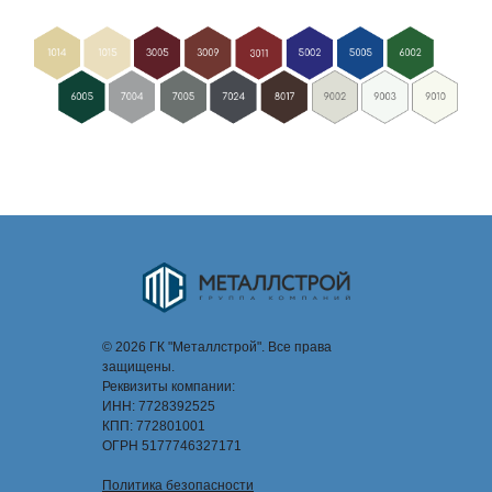
© 2026 ГК "Металлстрой". Все права
защищены.
Реквизиты компании:
ИНН: 7728392525
КПП: 772801001
ОГРН 5177746327171
Политика безопасности