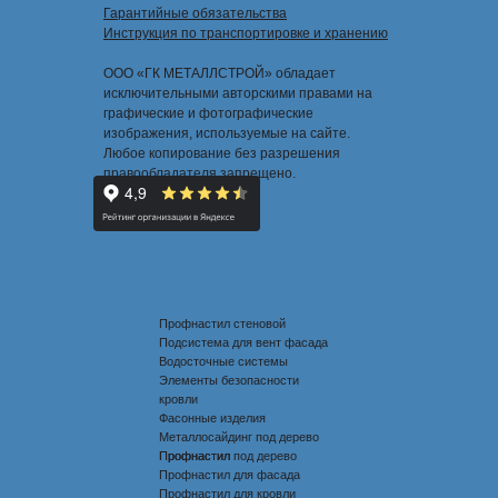
Гарантийные обязательства
Инструкция по транспортировке и хранению
ООО «ГК МЕТАЛЛСТРОЙ» обладает
исключительными авторскими правами на
графические и фотографические
изображения, используемые на сайте.
Любое копирование без разрешения
правообладателя запрещено.
Профнастил стеновой
Подсистема для вент фасада
Водосточные системы
Элементы безопасности
кровли
Фасонные изделия
Металлосайдинг под дерево
Профнастил под дерево
Профнастил
Профнастил для фасада
Профнастил для кровли