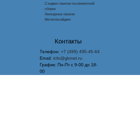
Сэндвич панели поэлементной
сборки
Линеарные панели
Металлосайдинг
Контакты
Телефон:
+7 (499) 495-45-64
Email:
info@gkmet.ru
График: Пн-Пт с 9-00 до 18-
00