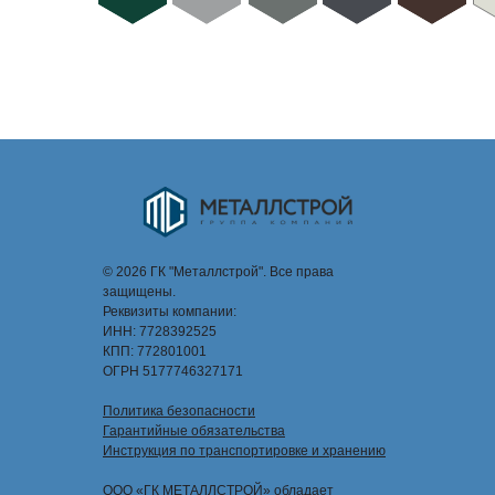
© 2026 ГК "Металлстрой". Все права
защищены.
Реквизиты компании:
ИНН: 7728392525
КПП: 772801001
ОГРН 5177746327171
Политика безопасности
Гарантийные обязательства
Инструкция по транспортировке и хранению
ООО «ГК МЕТАЛЛСТРОЙ» обладает