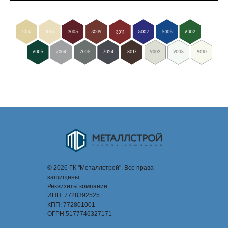
© 2026 ГК "Металлстрой". Все права
защищены.
Реквизиты компании:
ИНН: 7728392525
КПП: 772801001
ОГРН 5177746327171