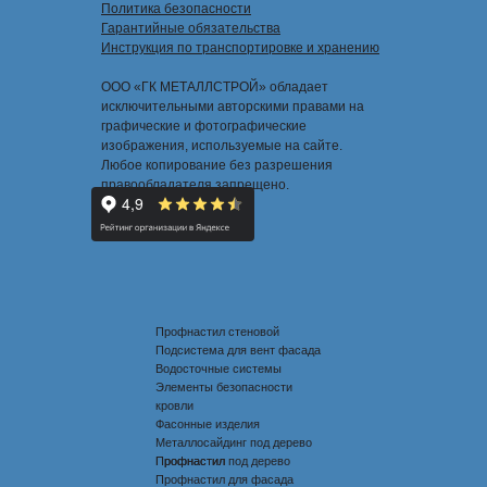
Политика безопасности
Гарантийные обязательства
Инструкция по транспортировке и хранению
ООО «ГК МЕТАЛЛСТРОЙ» обладает
исключительными авторскими правами на
графические и фотографические
изображения, используемые на сайте.
Любое копирование без разрешения
правообладателя запрещено.
Профнастил стеновой
Подсистема для вент фасада
Водосточные системы
Элементы безопасности
кровли
Фасонные изделия
Металлосайдинг под дерево
Профнастил под дерево
Профнастил
Профнастил для фасада