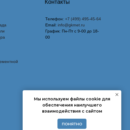
Контакты
Телефон:
+7 (499) 495-45-64
ада
Email:
info@gkmet.ru
вли
График: Пн-Пт с 9-00 до 18-
ора
00
лементной
Мы используем файлы cookie для
обеспечения наилучшего
взаимодействия с сайтом
ПОНЯТНО