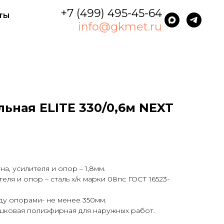
+7 (499) 495-45-64
ты
info@gkmet.ru
ьная ELITE 330/0,6м NEXT
а, усилителя и опор – 1,8мм.
еля и опор – сталь х/к марки 08пс ГОСТ 16523-
ду опорами- не менее 350мм.
шковая полиэфирная для наружных работ.