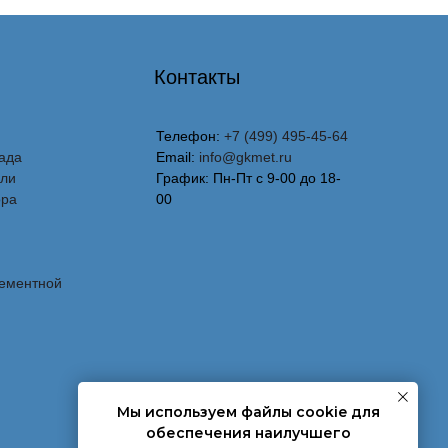
Контакты
Телефон:
+7 (499) 495-45-64
ада
Email:
info@gkmet.ru
вли
График: Пн-Пт с 9-00 до 18-
ора
00
лементной
Мы используем файлы cookie для
обеспечения наилучшего