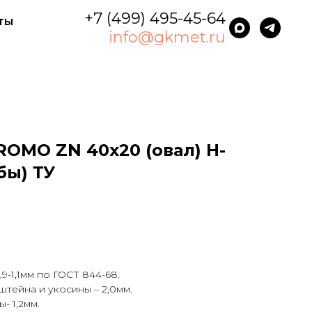
+7 (499) 495-45-64
ты
info@gkmet.ru
OMO ZN 40x20 (овал) H-
бы) ТУ
,9-1,1мм по ГОСТ 844-68.
штейна и укосины – 2,0мм.
- 1,2мм.