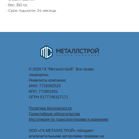
• Вес: 350 гр.
• Срок годности: 24 месяца.
© 2026 ГК "Металлстрой". Все права
защищены.
Реквизиты компании:
ИНН: 7728392525
КПП: 772801001
ОГРН 5177746327171
Политика безопасности
Гарантийные обязательства
Инструкция по транспортировке и хранению
ООО «ГК МЕТАЛЛСТРОЙ» обладает
исключительными авторскими правами на