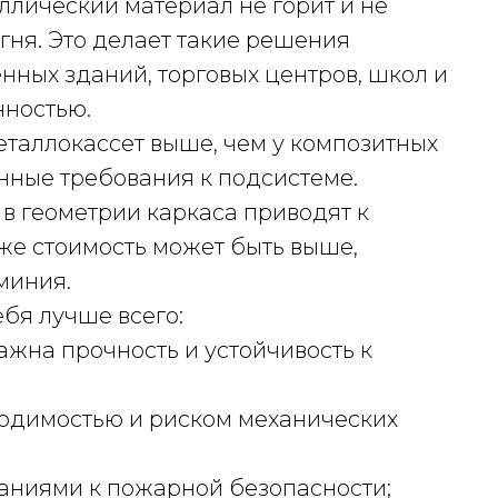
ллический материал не горит и не
ня. Это делает такие решения
ных зданий, торговых центров, школ и
нностью.
еталлокассет выше, чем у композитных
нные требования к подсистеме.
в геометрии каркаса приводят к
же стоимость может быть выше,
миния.
бя лучше всего:
ажна прочность и устойчивость к
ходимостью и риском механических
аниями к пожарной безопасности;