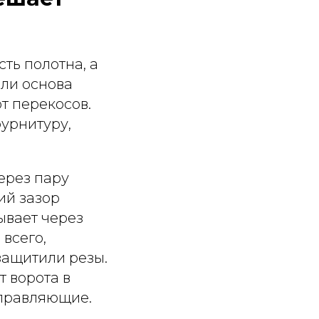
сть полотна, а
ли основа
от перекосов.
фурнитуру,
ерез пару
ий зазор
ывает через
 всего,
защитили резы.
 ворота в
аправляющие.