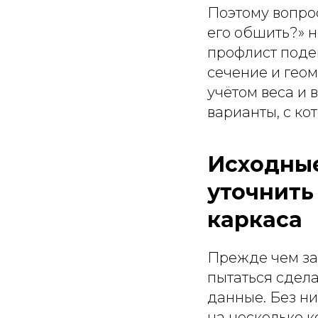
Поэтому вопрос
его обшить?» н
профлист поде
сечение и гео
учётом веса и 
варианты, с ко
Исходные
уточнить
каркаса
Прежде чем за
пытаться сдела
данные. Без н
на несколько к