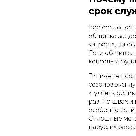
срок слу
Каркас в откат
обшивка задаё
«играет», ника
Если обшивка т
консоль и фун
Типичные посл
сезонов эксплу
«гуляет», роли
раз. На швах и
особенно если
Сплошные мета
парус: их раск