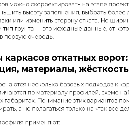
ров можно скорректировать на этапе проек
ньшить высоту заполнения, выбрать более 
вки или изменить сторону отката. Но шири
и тип грунта — это исходные данные, от кот
в первую очередь.
 каркасов откатных ворот:
ция, материалы, жёсткость
речаются несколько базовых подходов к ка
личаются по материалу профилей, схеме на
х габаритах. Понимание этих вариантов по
рать, а не полагаться только на «так все де
профиля применяют: