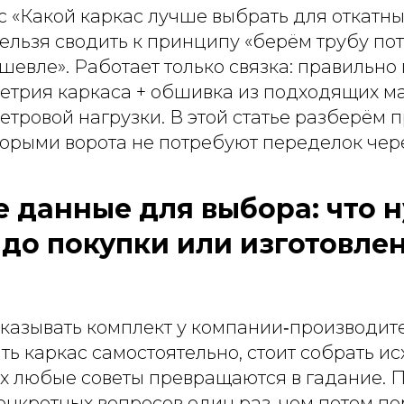
 «Какой каркас лучше выбрать для откатны
ельзя сводить к принципу «берём трубу по
шевле». Работает только связка: правильн
метрия каркаса + обшивка из подходящих м
ветровой нагрузки. В этой статье разберём 
торыми ворота не потребуют переделок чере
 данные для выбора: что 
 до покупки или изготовле
казывать комплект у компании‑производит
ть каркас самостоятельно, стоит собрать и
их любые советы превращаются в гадание. 
онкретных вопросов один раз, чем потом п