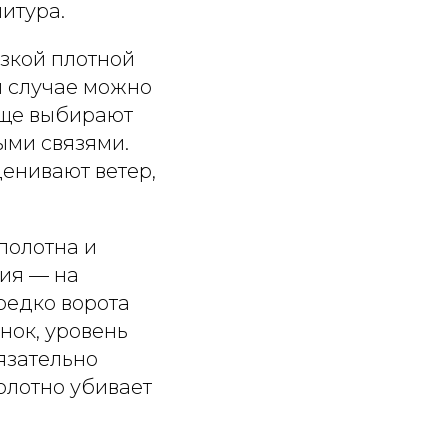
итура.
изкой плотной
м случае можно
аще выбирают
ыми связями.
енивают ветер,
полотна и
ния — на
редко ворота
нок, уровень
язательно
полотно убивает