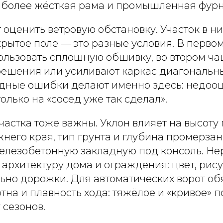
 более жёсткая рама и промышленная фурн
 оценить ветровую обстановку. Участок в н
крытое поле — это разные условия. В перво
ользовать сплошную обшивку, во втором ч
ешения или усиливают каркас диагональн
дные ошибки делают именно здесь: недооц
олько на «сосед уже так сделал».
астка тоже важны. Уклон влияет на высоту 
него края, тип грунта и глубина промерза
елезобетонную закладную под консоль. Не
архитектуру дома и ограждения: цвет, рису
ьно дорожки. Для автоматических ворот об
отна и плавность хода: тяжёлое и «кривое» 
 сезонов.