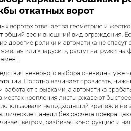
жбы откатных ворот
ных воротах отвечает за геометрию и жёстко
т общий вес и внешний вид ограждения. Ес
кие дорогие ролики и автоматика не спасут 
яжёлая или «парусит», растут нагрузки на 
дамент.
едствия неверного выбора очевидны уже ч
атации. Полотно начинает провисать, нижн
ки работают с рывками, а автоматика срабат
 в местах крепления листы ржавеют быстрее
 использовали неподходящий крепёж и не 
ллические панели без расчёта превращают
ачивает ветром, разбивая конструкцию и н