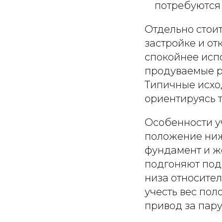
потребуются
Отдельно стоит
застройке и от
спокойнее исп
продуваемые р
Типичные исхо
ориентируясь т
Особенности уч
положение ниж
фундамент и ж
подгоняют под 
низа относител
учесть вес пол
привод за пару