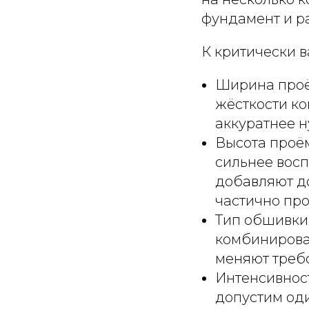
фундамент и р
К критически 
Ширина проём
жёсткости ко
аккуратнее н
Высота проём
сильнее восп
добавляют д
частично пр
Тип обшивки 
комбинирован
меняют требо
Интенсивност
допустим оди