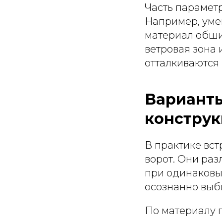
Часть парамет
Например, уме
материал обши
ветровая зона 
отталкиваются 
Варианты
конструк
В практике вст
ворот. Они раз
при одинаковы
осознанно выби
По материалу 