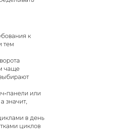
ебования к
и тем
 ворота
м чаще
 выбирают
ич‑панели или
а значит,
циклами в день
ятками циклов