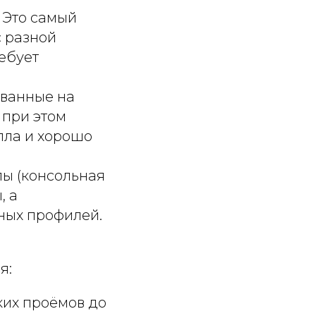
 Это самый
с разной
ебует
ованные на
 при этом
лла и хорошо
лы (консольная
, а
ных профилей.
я:
ких проёмов до