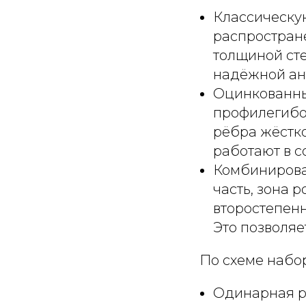
Классическую
распространё
толщиной сте
надёжной ан
Оцинкованны
профилегибоч
рёбра жёстк
работают в с
Комбинирован
часть, зона 
второстепен
Это позволяе
По схеме набо
Одинарная ра