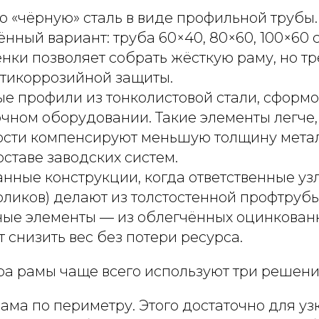
 «чёрную» сталь в виде профильной трубы.
нный вариант: труба 60×40, 80×60, 100×60 
нки позволяет собрать жёсткую раму, но тр
тикоррозийной защиты.
е профили из тонколистовой стали, сформ
ном оборудовании. Такие элементы легче,
ости компенсируют меньшую толщину мета
оставе заводских систем.
ные конструкции, когда ответственные уз
роликов) делают из толстостенной профтрубы
ные элементы — из облегчённых оцинкован
т снизить вес без потери ресурса.
ра рамы чаще всего используют три решени
ма по периметру. Этого достаточно для уз