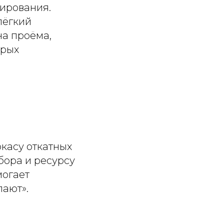
тирования.
лёгкий
на проёма,
орых
ркасу откатных
бора и ресурсу
могает
лают».