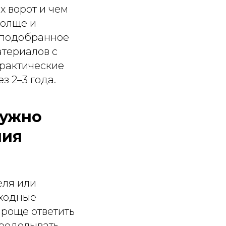
х ворот и чем
толще и
о подобранное
атериалов с
практические
з 2–3 года.
нужно
ния
еля или
сходные
Проще ответить
еределывать