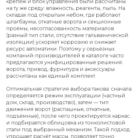
крепёж и блок управления были рассчитаны
на ту же среду: влажность, реагенты, пыль. На
складах под открытым небом, где работают
шлагбаумы, откатные ворота и секционные
проёмы, несогласованность материалов
(разный тип стали, отсутствие гальванической
изоляции) ускоряет коррозию и снижает
ресурс автоматики. Поэтому у серьёзных
компаний-производителей в каталоге часто
предлагаются унифицированные решения:
ворота, привод, фурнитура и аксессуары
рассчитаны как единый комплект.
Оптимальная стратегия выбора такова: сначала
определяется режим эксплуатации (частный
дом, склад, производство), затем — тип
движения ворот (распашные, откатные,
подъёмные), после чего проектируется каркас
и подбирается облицовка из тонколистовой
стали под выбранный механизм. Такой подход
упрощает расчёт массы, позволяет точно