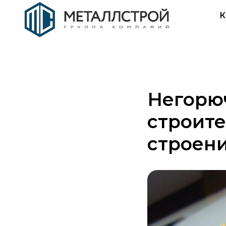
К
Негорю
строите
строени