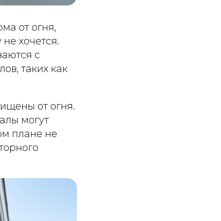
ма от огня,
 не хочется.
ваются с
ов, таких как
ищены от огня.
алы могут
том плане не
торного