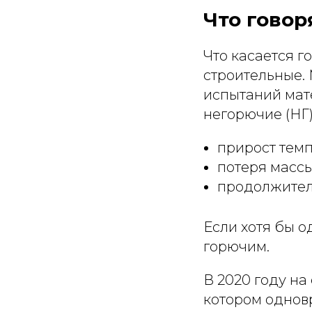
Что говор
Что касается 
строительные. 
испытаний мате
негорючие (НГ)
прирост темп
потеря масс
продолжитель
Если хотя бы о
горючим.
В 2020 году на
котором однов