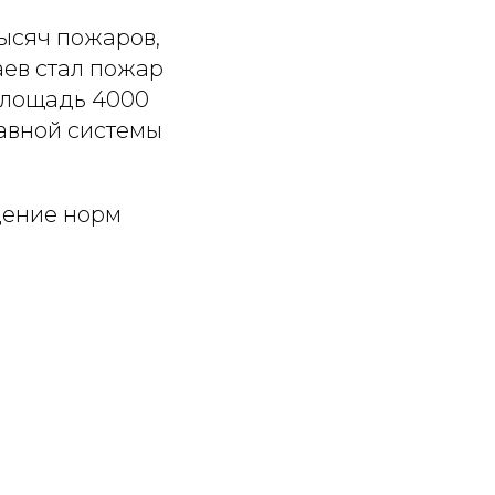
тысяч пожаров,
аев стал пожар
 площадь 4000
авной системы
дение норм