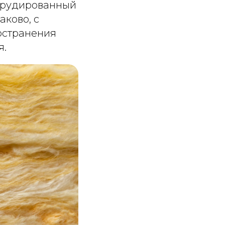
струдированный
ково, с
остранения
я.