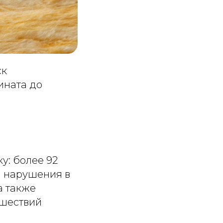
ск
ината до
у: более 92
я нарушения в
а также
сшествий