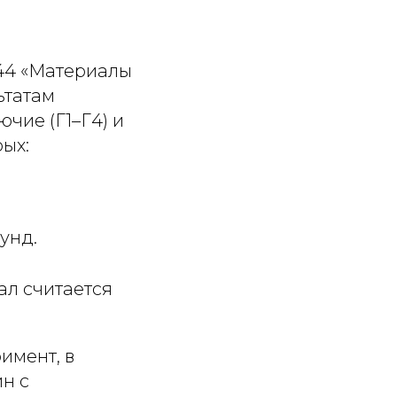
244 «Материалы
ьтатам
чие (Г1–Г4) и
рых:
унд.
ал считается
имент, в
н с