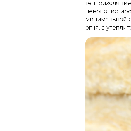
теплоизоляцией
пенополистиро
минимальной р
огня, а утепли