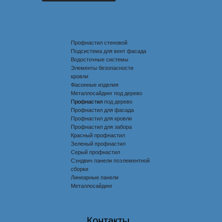
Профнастил стеновой
Подсистема для вент фасада
Водосточные системы
Элементы безопасности
кровли
Фасонные изделия
Металлосайдинг под дерево
Профнастил под дерево
Профнастил
Профнастил для фасада
Профнастил для кровли
Профнастил для забора
Красный профнастил
Зеленый профнастил
Серый профнастил
Сэндвич панели поэлементной
сборки
Линеарные панели
Металлосайдинг
Контакты